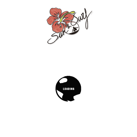
SANDÍAS
HOJAS
HOJAS ROSA
VERDE
Precio
Precio
4,99 €
4,99 €
Precio
4,99 €
NUEVO
NUEVO
NUEVO
Neceser de
Neceser de
Neceser de
Playa
Playa
Playa
NECESER
NECESER
NECESER
RIZO
RIZO
RIZO
PALMERAS -
PALMERAS -
PALMERAS -
FUCSIA
AQUA
VAINILLA
MARINO
MARINO
KAKI