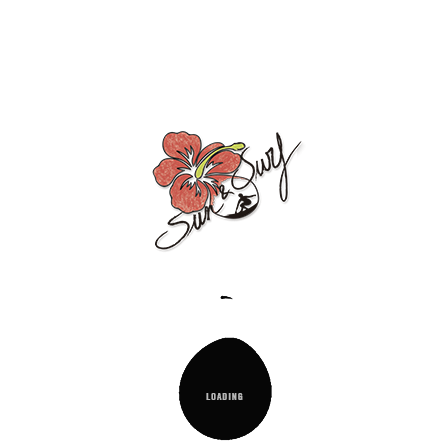

Añadir Al Carrito
Condiciones De Envío
Términos Y Condiciones De Uso
Condiciones De Lavado
Descripción