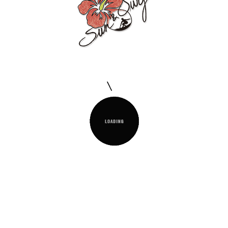
SOLAIRE UPF50 180CM
19,95 €
TTC
Fabriqué en tissu haute densité et résistant. Avec des
tiges en
fibre de verre
qui aident à lutter contre le
vent et font du parasol de plage un accessoire léger.
TAILLE :

COLOR :
QUANTITY :

Ajouter Au Panier